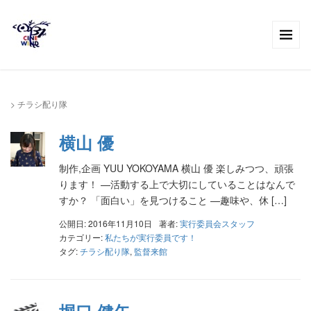
>
チラシ配り隊
横山 優
制作,企画 YUU YOKOYAMA 横山 優 楽しみつつ、頑張
ります！ —活動する上で大切にしていることはなんで
すか？ 「面白い」を見つけること —趣味や、休 […]
公開日: 2016年11月10日
著者:
実行委員会スタッフ
カテゴリー:
私たちが実行委員です！
タグ:
チラシ配り隊
,
監督来館
堀口 健矢