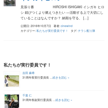
見張り番 HIROSHI ISHIGAKI イシガキ ヒロ
シ 錆びつくより燃えつきたい —活動する上で大切にし
ていることはなんですか？ 納期を守る、 […]
公開日: 2016年10月7日
著者:
cinewind
カテゴリー:
私たちが実行委員です！
タグ:
チラシ配り隊
私たちが実行委員です！
吉田 麻希
31周年祭実行委員長 …
続きを読む »
千葉 仁
31周年祭副実行委員長 …
続きを読む »