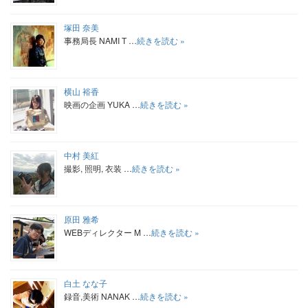
塚田 奈美
事務局長 NAMI T …
続きを読む »
横山 裕香
映画の企画 YUKA …
続きを読む »
中村 美紅
撮影, 照明, 衣装 …
続きを読む »
原田 雅希
WEBディレクター M …
続きを読む »
白土 なな子
録音,美術 NANAK …
続きを読む »