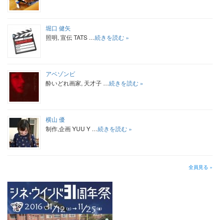
堀口 健矢
照明, 宣伝 TATS …
続きを読む »
アベゾンビ
酔いどれ画家, 天才子 …
続きを読む »
横山 優
制作,企画 YUU Y …
続きを読む »
全員見る »