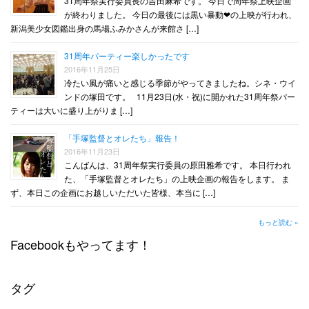
31周年祭実行委員長の吉田麻希です。 今日で周年祭上映企画
が終わりました。 今日の最後には黒い暴動❤︎の上映が行われ、
新潟美少女図鑑出身の馬場ふみかさんが来館さ […]
31周年パーティー楽しかったです
2016年11月25日
冷たい風が痛いと感じる季節がやってきましたね。シネ・ウイ
ンドの塚田です。 11月23日(水・祝)に開かれた31周年祭パー
ティーは大いに盛り上がりま […]
「手塚監督とオレたち」報告！
2016年11月23日
こんばんは、31周年祭実行委員の原田雅希です。 本日行われ
た、「手塚監督とオレたち」の上映企画の報告をします。 ま
ず、本日この企画にお越しいただいた皆様、本当に […]
もっと読む »
Facebookもやってます！
タグ