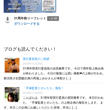
31周年祭リーフレット
1.42 MB
ダウンロードする
ブログも読んでください！
実行委員長のご挨拶
2016年11月25日
31周年祭実行委員長の吉田麻希です。 今日で周年祭上映企画
が終わりました。 今日の最後には黒い暴動❤︎の上映が行われ、
新潟美少女図鑑出身の馬場ふみかさんが来館さ […]
「手塚監督とオレたち」報告！
2016年11月23日
こんばんは、31周年祭実行委員の原田雅希です。 本日行われ
た、「手塚監督とオレたち」の上映企画の報告をします。 ま
ず、本日この企画にお越しいただいた皆様、本当に […]