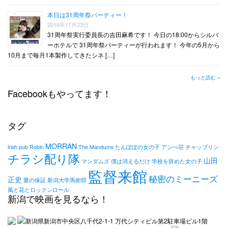
本日は31周年祭パーティー！
2016年11月23日
31周年祭実行委員長の吉田麻希です！ 今日の18:00からシルバ
ーホテルで 31周年祭パーティーが行われます！ 今年の5月から
10月まで毎月1本製作してきたシネ […]
もっと読む »
Facebookもやってます！
タグ
MORRAN
irish pub Robin
The Mandums
たんぽぽの女の子
アンぺ荘
チャップリン
チラシ配り隊
山田
マンダムズ
僕は消えるだけ
学校を辞めた女の子
監督来館
秘密のミーニーズ
正史
愛の保証
新潟大学馬術部
風と花とロックンロール
新潟で映画を見るなら！