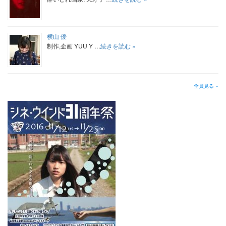
横山 優
制作,企画 YUU Y …
続きを読む »
全員見る »