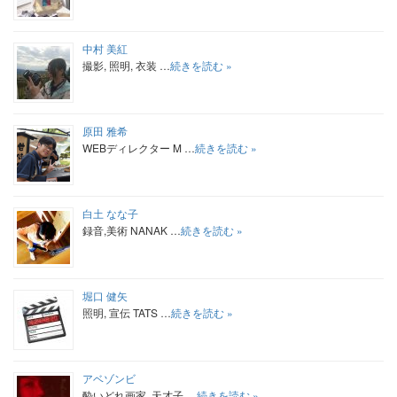
中村 美紅
撮影, 照明, 衣装 …
続きを読む »
原田 雅希
WEBディレクター M …
続きを読む »
白土 なな子
録音,美術 NANAK …
続きを読む »
堀口 健矢
照明, 宣伝 TATS …
続きを読む »
アベゾンビ
酔いどれ画家, 天才子 …
続きを読む »