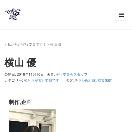
>
私たちが実行委員です！
>
横山 優
横山 優
公開日: 2016年11月10日
著者:
実行委員会スタッフ
カテゴリー:
私たちが実行委員です！
タグ:
チラシ配り隊
,
監督来館
制作,企画