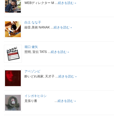
WEBディレクター M …
続きを読む »
白土 なな子
録音,美術 NANAK …
続きを読む »
堀口 健矢
照明, 宣伝 TATS …
続きを読む »
アベゾンビ
酔いどれ画家, 天才子 …
続きを読む »
イシガキヒロシ
見張り番 …
続きを読む »