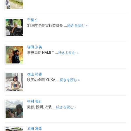
千葉 仁
31周年祭副実行委員長 …
続きを読む »
塚田 奈美
事務局長 NAMI T …
続きを読む »
横山 裕香
映画の企画 YUKA …
続きを読む »
中村 美紅
撮影, 照明, 衣装 …
続きを読む »
原田 雅希