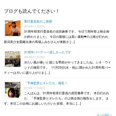
ブログも読んでください！
実行委員長のご挨拶
2016年11月25日
31周年祭実行委員長の吉田麻希です。 今日で周年祭上映企画
が終わりました。 今日の最後には黒い暴動❤︎の上映が行われ、
新潟美少女図鑑出身の馬場ふみかさんが来館さ […]
31周年パーティー楽しかったです
2016年11月25日
冷たい風が痛いと感じる季節がやってきましたね。シネ・ウイ
ンドの塚田です。 11月23日(水・祝)に開かれた31周年祭パー
ティーは大いに盛り上がりま […]
「手塚監督とオレたち」報告！
2016年11月23日
こんばんは、31周年祭実行委員の原田雅希です。 本日行われ
た、「手塚監督とオレたち」の上映企画の報告をします。 ま
ず、本日この企画にお越しいただいた皆様、本当に […]
もっと読む »