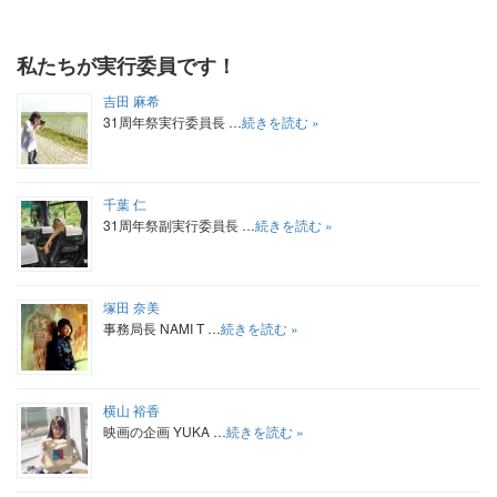
私たちが実行委員です！
吉田 麻希
31周年祭実行委員長 …
続きを読む »
千葉 仁
31周年祭副実行委員長 …
続きを読む »
塚田 奈美
事務局長 NAMI T …
続きを読む »
横山 裕香
映画の企画 YUKA …
続きを読む »