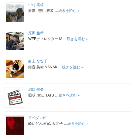
中村 美紅
撮影, 照明, 衣装 …
続きを読む »
原田 雅希
WEBディレクター M …
続きを読む »
白土 なな子
録音,美術 NANAK …
続きを読む »
堀口 健矢
照明, 宣伝 TATS …
続きを読む »
アベゾンビ
酔いどれ画家, 天才子 …
続きを読む »