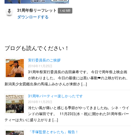
31周年祭リーフレット
1.42 MB
ダウンロードする
ブログも読んでください！
実行委員長のご挨拶
2016年11月25日
31周年祭実行委員長の吉田麻希です。 今日で周年祭上映企画
が終わりました。 今日の最後には黒い暴動❤︎の上映が行われ、
新潟美少女図鑑出身の馬場ふみかさんが来館さ […]
31周年パーティー楽しかったです
2016年11月25日
冷たい風が痛いと感じる季節がやってきましたね。シネ・ウイ
ンドの塚田です。 11月23日(水・祝)に開かれた31周年祭パー
ティーは大いに盛り上がりま […]
「手塚監督とオレたち」報告！