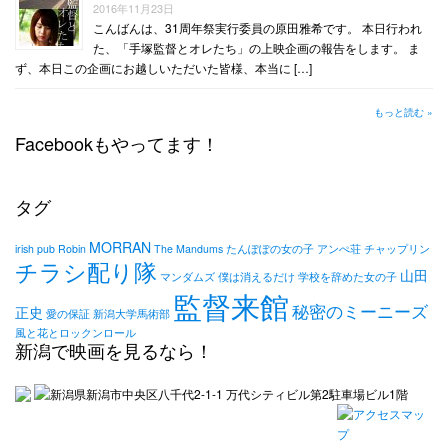
2016年11月23日
こんばんは、31周年祭実行委員の原田雅希です。 本日行われ
た、「手塚監督とオレたち」の上映企画の報告をします。 ま
ず、本日この企画にお越しいただいた皆様、本当に […]
もっと読む »
Facebookもやってます！
タグ
MORRAN
irish pub Robin
The Mandums
たんぽぽの女の子
アンぺ荘
チャップリン
チラシ配り隊
山田
マンダムズ
僕は消えるだけ
学校を辞めた女の子
監督来館
秘密のミーニーズ
正史
愛の保証
新潟大学馬術部
風と花とロックンロール
新潟で映画を見るなら！