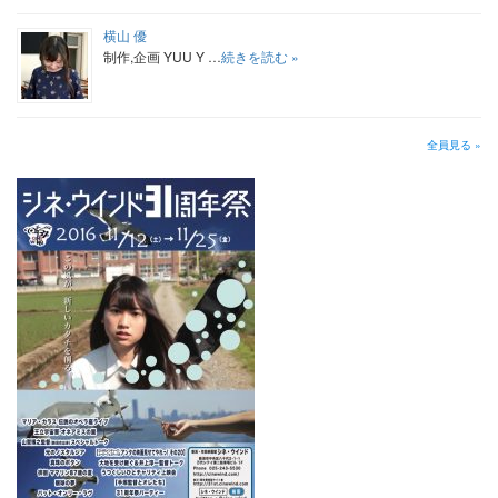
横山 優
制作,企画 YUU Y …
続きを読む »
全員見る »