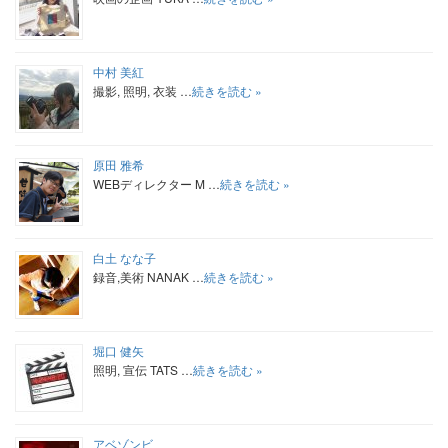
中村 美紅
撮影, 照明, 衣装 …
続きを読む »
原田 雅希
WEBディレクター M …
続きを読む »
白土 なな子
録音,美術 NANAK …
続きを読む »
堀口 健矢
照明, 宣伝 TATS …
続きを読む »
アベゾンビ