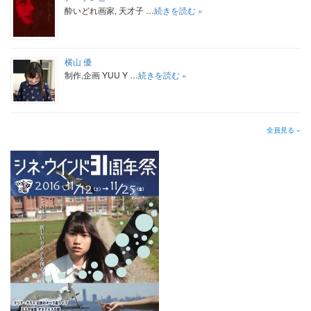
酔いどれ画家, 天才子 …
続きを読む »
横山 優
制作,企画 YUU Y …
続きを読む »
全員見る »