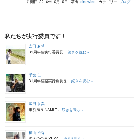
公開日: 2016年10月19日
著者:
cinewind
カテゴリー:
ブログ
私たちが実行委員です！
吉田 麻希
31周年祭実行委員長 …
続きを読む »
千葉 仁
31周年祭副実行委員長 …
続きを読む »
塚田 奈美
事務局長 NAMI T …
続きを読む »
横山 裕香
映画の企画 YUKA …
続きを読む »