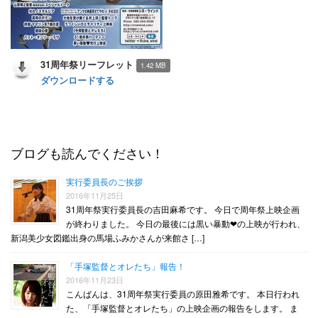
31周年祭リーフレット
1.42 MB
ダウンロードする
ブログも読んでください！
実行委員長のご挨拶
2016年11月25日
31周年祭実行委員長の吉田麻希です。 今日で周年祭上映企画
が終わりました。 今日の最後には黒い暴動❤︎の上映が行われ、
新潟美少女図鑑出身の馬場ふみかさんが来館さ […]
「手塚監督とオレたち」報告！
2016年11月23日
こんばんは、31周年祭実行委員の原田雅希です。 本日行われ
た、「手塚監督とオレたち」の上映企画の報告をします。 ま