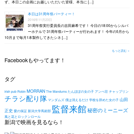
ず、本日この企画にお越しいただいた皆様、本当に […]
本日は31周年祭パーティー！
2016年11月23日
31周年祭実行委員長の吉田麻希です！ 今日の18:00からシルバ
ーホテルで 31周年祭パーティーが行われます！ 今年の5月から
10月まで毎月1本製作してきたシネ […]
もっと読む »
Facebookもやってます！
タグ
MORRAN
irish pub Robin
The Mandums
たんぽぽの女の子
アンぺ荘
チャップリン
チラシ配り隊
山田
マンダムズ
僕は消えるだけ
学校を辞めた女の子
監督来館
秘密のミーニーズ
正史
愛の保証
新潟大学馬術部
風と花とロックンロール
新潟で映画を見るなら！