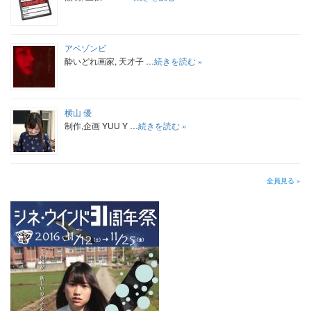
アベゾンビ
酔いどれ画家, 天才子 …
続きを読む »
横山 優
制作,企画 YUU Y …
続きを読む »
全員見る »