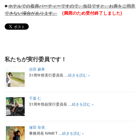
■
ホテルでの着席パーティーですので、当日ですと、お席をご用意
できない場合があります。
(満席のため受付終了しました)
私たちが実行委員です！
吉田 麻希
31周年祭実行委員長 …
続きを読む »
千葉 仁
31周年祭副実行委員長 …
続きを読む »
塚田 奈美
事務局長 NAMI T …
続きを読む »