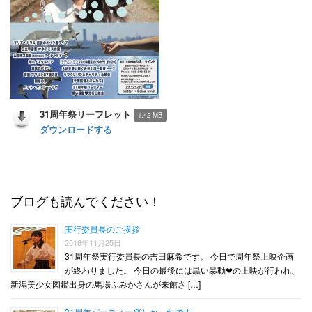
31周年祭リーフレット
1.42 MB
ダウンロードする
ブログも読んでください！
実行委員長のご挨拶
2016年11月25日
31周年祭実行委員長の吉田麻希です。 今日で周年祭上映企画
が終わりました。 今日の最後には黒い暴動❤︎の上映が行われ、
新潟美少女図鑑出身の馬場ふみかさんが来館さ […]
31周年パーティー楽しかったです