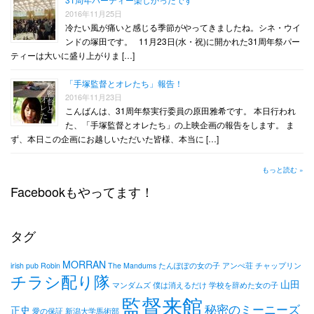
2016年11月25日
冷たい風が痛いと感じる季節がやってきましたね。シネ・ウイ
ンドの塚田です。 11月23日(水・祝)に開かれた31周年祭パー
ティーは大いに盛り上がりま […]
「手塚監督とオレたち」報告！
2016年11月23日
こんばんは、31周年祭実行委員の原田雅希です。 本日行われ
た、「手塚監督とオレたち」の上映企画の報告をします。 ま
ず、本日この企画にお越しいただいた皆様、本当に […]
もっと読む »
Facebookもやってます！
タグ
MORRAN
irish pub Robin
The Mandums
たんぽぽの女の子
アンぺ荘
チャップリン
チラシ配り隊
山田
マンダムズ
僕は消えるだけ
学校を辞めた女の子
監督来館
秘密のミーニーズ
正史
愛の保証
新潟大学馬術部