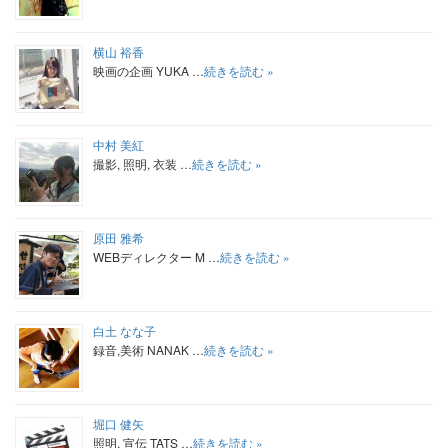
横山 裕香
映画の企画 YUKA …
続きを読む »
中村 美紅
撮影, 照明, 衣装 …
続きを読む »
原田 雅希
WEBディレクター M …
続きを読む »
白土 なな子
録音,美術 NANAK …
続きを読む »
堀口 健矢
照明, 宣伝 TATS …
続きを読む »