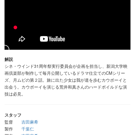
解説
シネ・ウインド31周年祭実行委員会が企画を担当し、新潟大学映
画倶楽部が制作して毎月公開しているドラマ仕立てのCMシリー
ズ、月ムビの第２話。旅に出た少女は我が道を歩むカウボーイと
出会う。カウボーイを演じる荒井和真さんのハードボイルドな演
技は必見。
スタッフ
監督
吉田麻希
製作
千葉仁