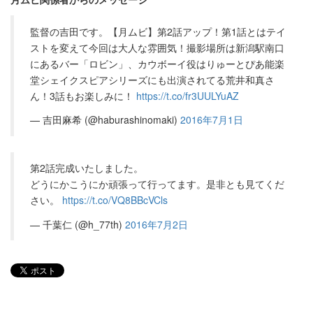
監督の吉田です。【月ムビ】第2話アップ！第1話とはテイ
ストを変えて今回は大人な雰囲気！撮影場所は新潟駅南口
にあるバー「ロビン」、カウボーイ役はりゅーとぴあ能楽
堂シェイクスピアシリーズにも出演されてる荒井和真さ
ん！3話もお楽しみに！
https://t.co/fr3UULYuAZ
— 吉田麻希 (@haburashinomaki)
2016年7月1日
第2話完成いたしました。
どうにかこうにか頑張って行ってます。是非とも見てくだ
さい。
https://t.co/VQ8BBcVCls
— 千葉仁 (@h_77th)
2016年7月2日