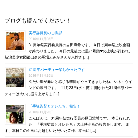
ブログも読んでください！
実行委員長のご挨拶
2016年11月25日
31周年祭実行委員長の吉田麻希です。 今日で周年祭上映企画
が終わりました。 今日の最後には黒い暴動❤︎の上映が行われ、
新潟美少女図鑑出身の馬場ふみかさんが来館さ […]
31周年パーティー楽しかったです
2016年11月25日
冷たい風が痛いと感じる季節がやってきましたね。シネ・ウイ
ンドの塚田です。 11月23日(水・祝)に開かれた31周年祭パー
ティーは大いに盛り上がりま […]
「手塚監督とオレたち」報告！
2016年11月23日
こんばんは、31周年祭実行委員の原田雅希です。 本日行われ
た、「手塚監督とオレたち」の上映企画の報告をします。 ま
ず、本日この企画にお越しいただいた皆様、本当に […]