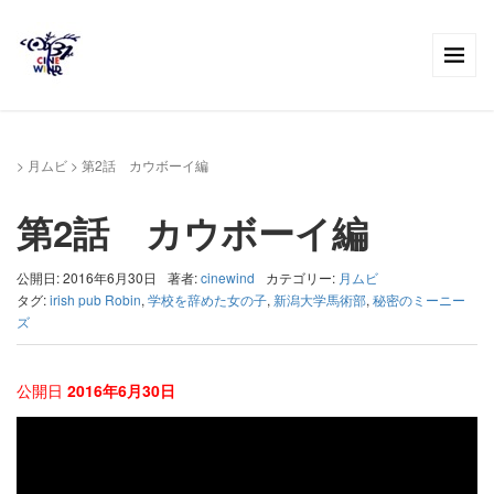
>
月ムビ
>
第2話 カウボーイ編
第2話 カウボーイ編
公開日: 2016年6月30日
著者:
cinewind
カテゴリー:
月ムビ
タグ:
irish pub Robin
,
学校を辞めた女の子
,
新潟大学馬術部
,
秘密のミーニー
ズ
公開日
2016年6月30日