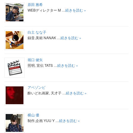
原田 雅希
WEBディレクター M …
続きを読む »
白土 なな子
録音,美術 NANAK …
続きを読む »
堀口 健矢
照明, 宣伝 TATS …
続きを読む »
アベゾンビ
酔いどれ画家, 天才子 …
続きを読む »
横山 優
制作,企画 YUU Y …
続きを読む »