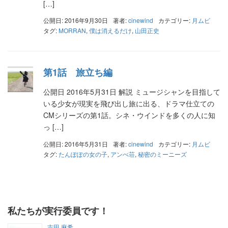
[…]
公開日: 2016年9月30日
著者:
cinewind
カテゴリー:
月ムビ
タグ:
MORRAN
,
僕は消えるだけ
,
山田正史
第1話 旅立ち編
公開日 2016年5月31日 解説 ミュージシャンを目指して
いる少女が現実を飛び出し旅に出る、ドラマ仕立ての
CMシリーズの第1話。シネ・ウインドを多くの人に知
っ […]
公開日: 2016年5月31日
著者:
cinewind
カテゴリー:
月ムビ
タグ:
たんぽぽの女の子
,
アンぺ荘
,
秘密のミーニーズ
私たちが実行委員です！
吉田 麻希