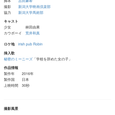
脚本
吉田麻希
撮影
新潟大学映画倶楽部
協力
新潟大学馬術部
キャスト
少女 林田由果
カウボーイ
荒井和真
ロケ地
irish pub Robin
挿入歌
秘密のミーニーズ
「学校を辞めた女の子」
作品情報
製作年 2016年
製作国 日本
上映時間 30秒
撮影風景